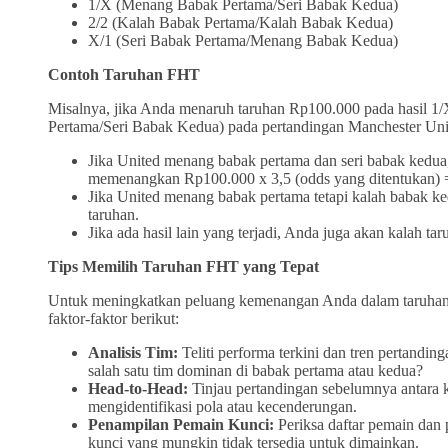
1/X (Menang Babak Pertama/Seri Babak Kedua)
2/2 (Kalah Babak Pertama/Kalah Babak Kedua)
X/1 (Seri Babak Pertama/Menang Babak Kedua)
Contoh Taruhan FHT
Misalnya, jika Anda menaruh taruhan Rp100.000 pada hasil 
Pertama/Seri Babak Kedua) pada pertandingan Manchester Unit
Jika United menang babak pertama dan seri babak kedu
memenangkan Rp100.000 x 3,5 (odds yang ditentukan) 
Jika United menang babak pertama tetapi kalah babak k
taruhan.
Jika ada hasil lain yang terjadi, Anda juga akan kalah tar
Tips Memilih Taruhan FHT yang Tepat
Untuk meningkatkan peluang kemenangan Anda dalam taruha
faktor-faktor berikut:
Analisis Tim:
Teliti performa terkini dan tren pertandin
salah satu tim dominan di babak pertama atau kedua?
Head-to-Head:
Tinjau pertandingan sebelumnya antara 
mengidentifikasi pola atau kecenderungan.
Penampilan Pemain Kunci:
Periksa daftar pemain dan 
kunci yang mungkin tidak tersedia untuk dimainkan.