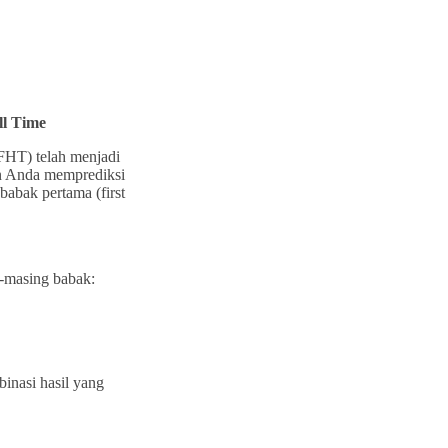
l Time
(FHT) telah menjadi
an Anda memprediksi
 babak pertama (first
-masing babak:
inasi hasil yang