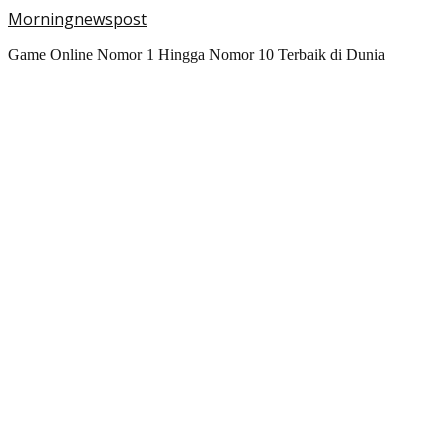
Morningnewspost
Game Online Nomor 1 Hingga Nomor 10 Terbaik di Dunia