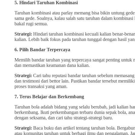
5. Hindari Taruhan Kombinasi
Taruhan kombinasi atau parlay memang bisa bikin untung gede, 
sama gede. Soalnya, kalau salah satu taruhan dalam kombinasi k
bakal rugi semua.
Strategi:
Hindari taruhan kombinasi kecuali kalian benar-benar
kalian. Lebih baik fokus pada taruhan tunggal dengan hasil yang
6. Pilih Bandar Terpercaya
Memilih bandar taruhan yang terpercaya sangat penting untuk
dan memastikan keamanan dana kalian.
Strategi:
Cari tahu reputasi bandar taruhan sebelum memasang 
dan testimoni dari bettor lain. Pastikan bandar tersebut memiliki
proses transaksi yang aman.
7. Terus Belajar dan Berkembang
Taruhan bola adalah bidang yang selalu berubah, jadi kalian har
berkembang. Ikuti perkembangan terbaru dunia sepak bola, ana
dengan seksama, dan cari tahu strategi-strategi baru.
Strategi:
Baca buku dan artikel tentang taruhan bola. Bergab
atau komunitas taruhan untuk berbagi ilmu dan pengalaman. Ja