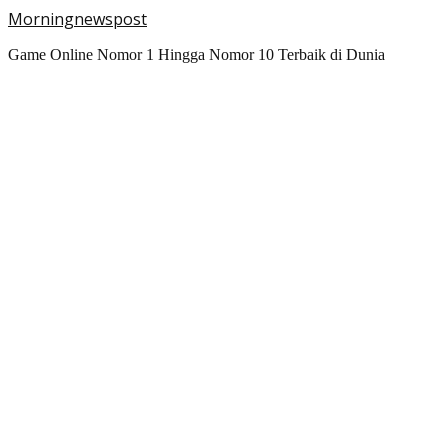
Morningnewspost
Game Online Nomor 1 Hingga Nomor 10 Terbaik di Dunia