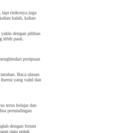
tapi risikonya juga
alian kalah, kalian
 yakin dengan pilihan
 lebih pasti.
 menghindari penipuan
taruhan. Baca ulasan
 lisensi yang valid dan
us terus belajar dan
lisa pertandingan
unglah dengan forum
ngan ragu untuk