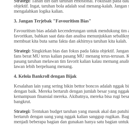
Strategi:
Tahan diri dari taruhan emosional. Fokuslah pada dat
objektif. Ingat, taruhan bola adalah soal menang-kalah. Jangan
mengalahkan logika kalian.
3. Jangan Terjebak "Favouritism Bias"
Favouritism bias adalah kecenderungan untuk mendukung tim a
favoritkan, bahkan saat data dan analisa menunjukkan sebalikny
membuat kita buta sama fakta dan akhirnya taruhan kita kalah.
Strategi:
Singkirkan bias dan fokus pada fakta objektif. Janga
fans berat MU terus kalian pasang MU menang terus-terusan. K
pasang taruhan melawan tim favorit kalian kalau memang anal
lawan lebih berpeluang menang.
4. Kelola Bankroll dengan Bijak
Kesalahan lain yang sering bikin bettor boncos adalah nggak b
dengan baik. Mereka bertaruh dengan jumlah besar yang nggak
kemampuan finansial mereka. Akibatnya, mereka bisa rugi bes
bangkrut.
Strategi:
Tentukan budget taruhan yang masuk akal dan patuhi 
bertaruh dengan uang yang nggak kalian sanggup rugikan. Bagi
menjadi beberapa bagian dan gunakan hanya satu bagian untuk 