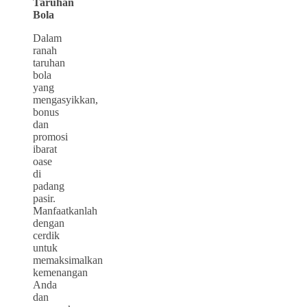
Taruhan
Bola
Dalam
ranah
taruhan
bola
yang
mengasyikkan,
bonus
dan
promosi
ibarat
oase
di
padang
pasir.
Manfaatkanlah
dengan
cerdik
untuk
memaksimalkan
kemenangan
Anda
dan