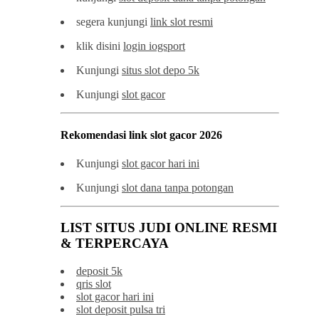
segera kunjungi
link slot resmi
klik disini
login iogsport
Kunjungi
situs slot depo 5k
Kunjungi
slot gacor
Rekomendasi link slot gacor 2026
Kunjungi
slot gacor hari ini
Kunjungi
slot dana tanpa potongan
LIST SITUS JUDI ONLINE RESMI
& TERPERCAYA
deposit 5k
qris slot
slot gacor hari ini
slot deposit pulsa tri