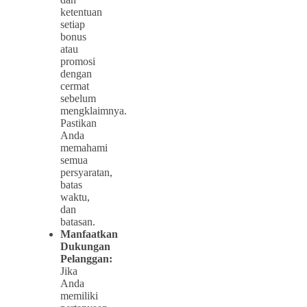
ketentuan
setiap
bonus
atau
promosi
dengan
cermat
sebelum
mengklaimnya.
Pastikan
Anda
memahami
semua
persyaratan,
batas
waktu,
dan
batasan.
Manfaatkan
Dukungan
Pelanggan:
Jika
Anda
memiliki