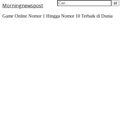
Morningnewspost
Game Online Nomor 1 Hingga Nomor 10 Terbaik di Dunia