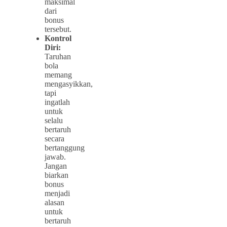
maksimal
dari
bonus
tersebut.
Kontrol
Diri:
Taruhan
bola
memang
mengasyikkan,
tapi
ingatlah
untuk
selalu
bertaruh
secara
bertanggung
jawab.
Jangan
biarkan
bonus
menjadi
alasan
untuk
bertaruh