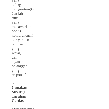
yang
paling
menguntungkan.
Carilah
situs
yang
menawarkan
bonus
komprehensif,
persyaratan
taruhan
yang
wajar,
dan
layanan
pelanggan
yang
responsif.
6.
Gunakan
Strategi
Taruhan
Cerdas
Memanfaatkan