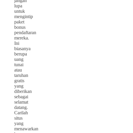
jangan
lupa
untuk
mengintip
paket
bonus
pendaftaran
mereka.
Ini
biasanya
berupa
uang
tunai
atau
taruhan
gratis
yang
diberikan
sebagai
selamat
datang.
Carilah
situs
yang
menawarkan