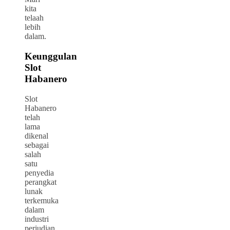
kita
telaah
lebih
dalam.
Keunggulan
Slot
Habanero
Slot
Habanero
telah
lama
dikenal
sebagai
salah
satu
penyedia
perangkat
lunak
terkemuka
dalam
industri
perjudian