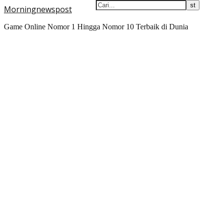
Morningnewspost
Game Online Nomor 1 Hingga Nomor 10 Terbaik di Dunia