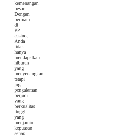
kemenangan
besar.
Dengan
bermain
di
PP
casino,
Anda
tidak
hanya
mendapatkan
hiburan
yang
menyenangkan,
tetapi
juga
pengalaman
berjudi
yang
berkualitas
tinggi
yang
menjamin
kepuasan
setiap