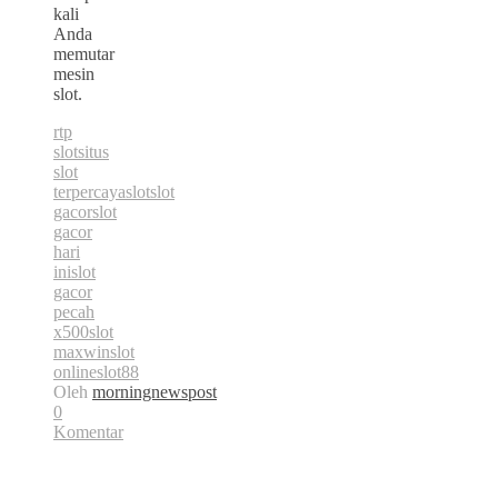
kali
Anda
memutar
mesin
slot.
rtp
slot
situs
slot
terpercaya
slot
slot
gacor
slot
gacor
hari
ini
slot
gacor
pecah
x500
slot
maxwin
slot
online
slot88
Oleh
morningnewspost
0
Komentar