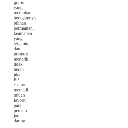
grafis
yang
memukau,
beragamnya
pilihan
permainan,
keamanan
yang
terjamin,
dan
promosi
menarik,
tidak
heran
jika
PP
casino
menjadi
tujuan
favorit
para
pemain
judi
daring.