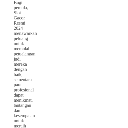
Bagi
pemula,
Slot
Gacor
Resmi
2024
menawarkan
peluang
untuk
memulai
petualangan
judi
mereka
dengan
baik,
sementara
para
profesional
dapat
menikmati
tantangan
dan
kesempatan
untuk
meraih