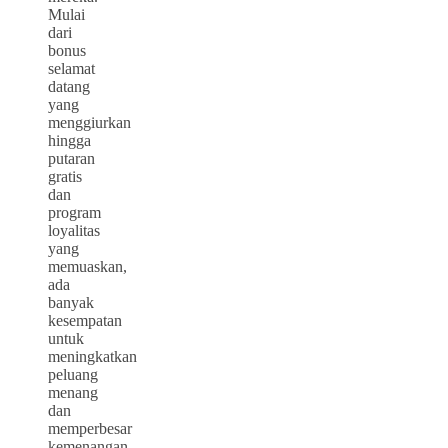
Mulai
dari
bonus
selamat
datang
yang
menggiurkan
hingga
putaran
gratis
dan
program
loyalitas
yang
memuaskan,
ada
banyak
kesempatan
untuk
meningkatkan
peluang
menang
dan
memperbesar
kemenangan