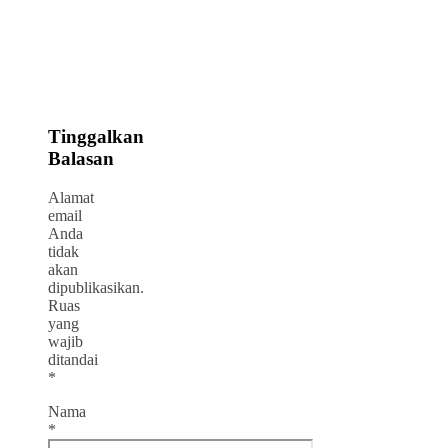
Tinggalkan
Balasan
Alamat
email
Anda
tidak
akan
dipublikasikan.
Ruas
yang
wajib
ditandai
*
Nama
*