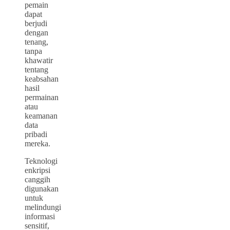
pemain
dapat
berjudi
dengan
tenang,
tanpa
khawatir
tentang
keabsahan
hasil
permainan
atau
keamanan
data
pribadi
mereka.
Teknologi
enkripsi
canggih
digunakan
untuk
melindungi
informasi
sensitif,