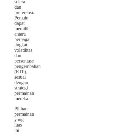
selera
dan
preferensi.
Pemain
dapat
memilih
antara
berbagai
tingkat
volatilitas
dan
persentase
pengembalian
(RTP),
sesuai
dengan
strategi
permainan
mereka.
Pilihan
permainan
yang
luas
ini