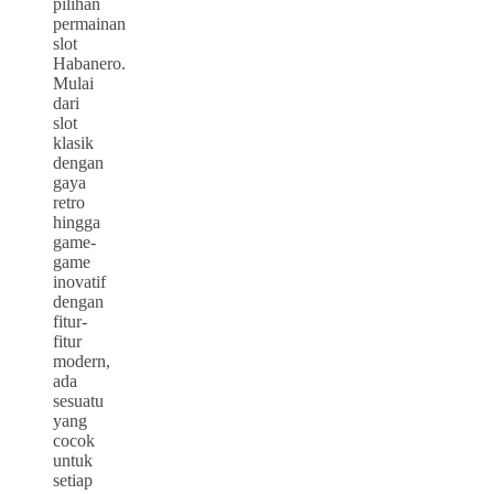
pilihan
permainan
slot
Habanero.
Mulai
dari
slot
klasik
dengan
gaya
retro
hingga
game-
game
inovatif
dengan
fitur-
fitur
modern,
ada
sesuatu
yang
cocok
untuk
setiap