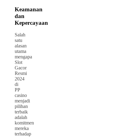
Keamanan
dan
Kepercayaan
Salah
satu
alasan
utama
mengapa
Slot
Gacor
Resmi
2024
di
PP
casino
menjadi
pilihan
terbaik
adalah
komitmen
mereka
terhadap