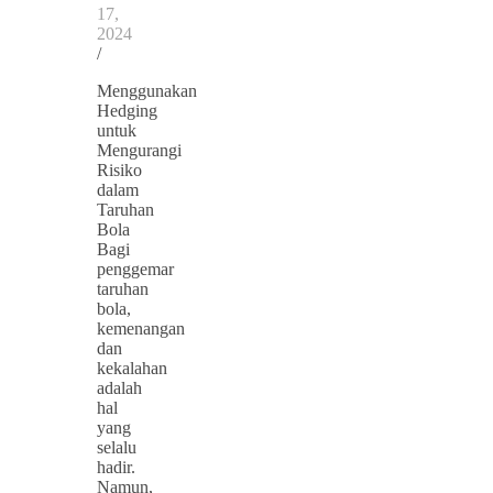
17,
2024
/
Menggunakan
Hedging
untuk
Mengurangi
Risiko
dalam
Taruhan
Bola
Bagi
penggemar
taruhan
bola,
kemenangan
dan
kekalahan
adalah
hal
yang
selalu
hadir.
Namun,