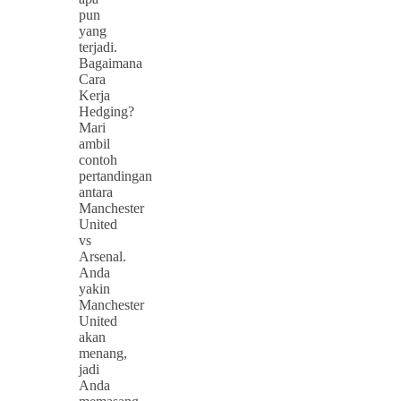
pun
yang
terjadi.
Bagaimana
Cara
Kerja
Hedging?
Mari
ambil
contoh
pertandingan
antara
Manchester
United
vs
Arsenal.
Anda
yakin
Manchester
United
akan
menang,
jadi
Anda