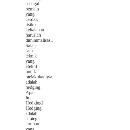
sebagai
pemain
yang
cerdas,
risiko
kekalahan
haruslah
diminimalisasi.
Salah
satu
teknik
yang
efektif
untuk
melakukannya
adalah
hedging.
Apa
Itu
Hedging?
Hedging
adalah
strategi
taruhan
yang