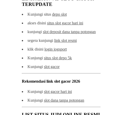
TERUPDATE
Kunjungi situs
depo slot
akses disini
situs slot gacor hari ini
kunjungi
slot deposit dana tanpa potongan
segera kunjungi
link slot resmi
klik disini
login iogsport
Kunjungi
situs slot depo 5k
Kunjungi
slot gacor
Rekomendasi link slot gacor 2026
Kunjungi
slot gacor hari ini
Kunjungi
slot dana tanpa potongan
LIST SITUS JUDI ONLINE RESMI