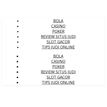
BOLA
CASINO
POKER
REVIEW SITUS JUDI
SLOT GACOR
TIPS JUDI ONLINE
BOLA
CASINO
POKER
REVIEW SITUS JUDI
SLOT GACOR
TIPS JUDI ONLINE