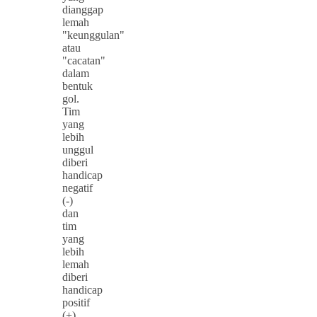
dianggap
lemah
"keunggulan"
atau
"cacatan"
dalam
bentuk
gol.
Tim
yang
lebih
unggul
diberi
handicap
negatif
(-)
dan
tim
yang
lebih
lemah
diberi
handicap
positif
(+).