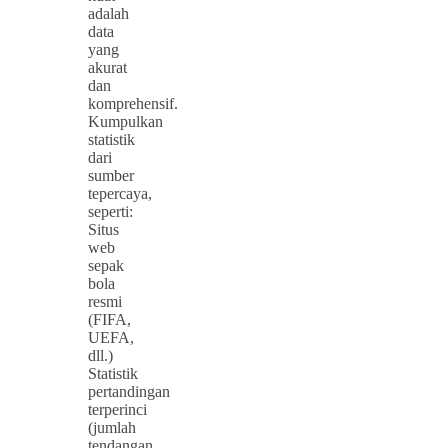
adalah
data
yang
akurat
dan
komprehensif.
Kumpulkan
statistik
dari
sumber
tepercaya,
seperti:
Situs
web
sepak
bola
resmi
(FIFA,
UEFA,
dll.)
Statistik
pertandingan
terperinci
(jumlah
tendangan