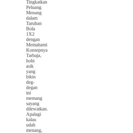
Tingkatkan
Peluang
Menang
dalam
Taruhan
Bola
1X2
dengan
Memahami
Konsepnya
Tarbaja,
hobi
asik
yang
bikin
deg-
degan
ini
memang
sayang
dilewatkan.
Apalagi
kalau
udah
menang,