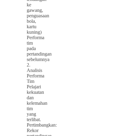
ke
gawang,
penguasaan
bola,
kartu
kuning)
Performa
tim
pada
pertandingan
sebelumnya
2.
Analisis
Performa
Tim
Pelajari
kekuatan
dan
kelemahan
tim
yang
terlibat.
Pertimbangkan:
Rekor
pertandingan