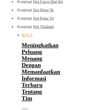
Kunjungi
Slot Gacor Hari Ini
Kunjungi
Slot Depo 5k
Kunjungi
Slot Pulsa Tri
Kunjungi
Slot Thailand
BOLA
Meningkatkan
Peluang
Menang
Dengan
Memanfaatkan
Informasi
Terbaru
Tentang
Tim
Juni