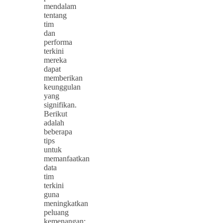
mendalam
tentang
tim
dan
performa
terkini
mereka
dapat
memberikan
keunggulan
yang
signifikan.
Berikut
adalah
beberapa
tips
untuk
memanfaatkan
data
tim
terkini
guna
meningkatkan
peluang
kemenangan: