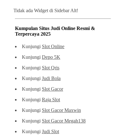
Tidak ada Widget di Sidebar Alt!
Kumpulan Situs Judi Online Resmi &
Terpercaya 2025
Kunjungi
Slot Online
Kunjungi
Depo 5K
Kunjungi
Slot Qris
Kunjungi
Judi Bola
Kunjungi
Slot Gacor
Kunjungi
Raja Slot
Kunjungi
Slot Gacor Maxwin
Kunjungi
Slot Gacor Megah138
Kunjungi
Judi Slot