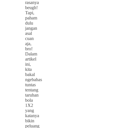
rasanya
beugh!
Tapi,
paham
dulu
jangan
asal
cuan
aja,
bro!
Dalam
artikel
ini,
kita
bakal
ngebahas
tuntas
tentang
taruhan
bola
1X2
yang
katanya
bikin
peluang