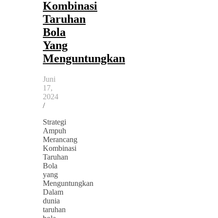
Kombinasi
Taruhan
Bola
Yang
Menguntungkan
Juni
17,
2024
/
Strategi
Ampuh
Merancang
Kombinasi
Taruhan
Bola
yang
Menguntungkan
Dalam
dunia
taruhan