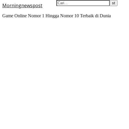
Morningnewspost
Game Online Nomor 1 Hingga Nomor 10 Terbaik di Dunia