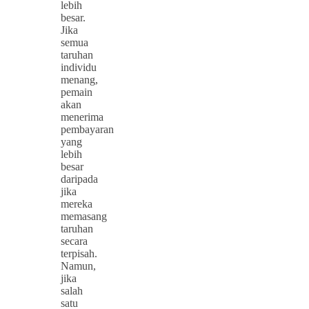
lebih
besar.
Jika
semua
taruhan
individu
menang,
pemain
akan
menerima
pembayaran
yang
lebih
besar
daripada
jika
mereka
memasang
taruhan
secara
terpisah.
Namun,
jika
salah
satu