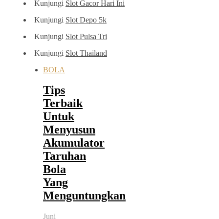
Kunjungi
Slot Gacor Hari Ini
Kunjungi
Slot Depo 5k
Kunjungi
Slot Pulsa Tri
Kunjungi
Slot Thailand
BOLA
Tips
Terbaik
Untuk
Menyusun
Akumulator
Taruhan
Bola
Yang
Menguntungkan
Juni