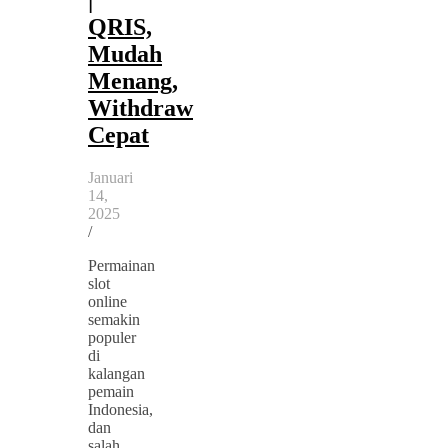
QRIS,
Mudah
Menang,
Withdraw
Cepat
Januari
14,
2025
/
Permainan
slot
online
semakin
populer
di
kalangan
pemain
Indonesia,
dan
salah