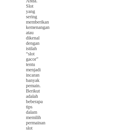
Anda.
Slot
yang
sering
memberikan
kemenangan
atau
dikenal
dengan
istilah
“slot
gacor”
tentu
menjadi
incaran
banyak
pemain.
Berikut
adalah
beberapa
tips
dalam
memilih
permainan
slot