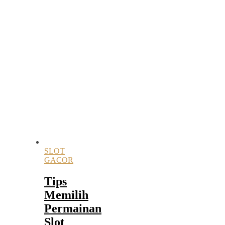
SLOT
GACOR
Tips
Memilih
Permainan
Slot