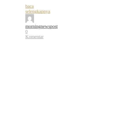
baca
selengkapnya
morningnewspost
0
Komentar