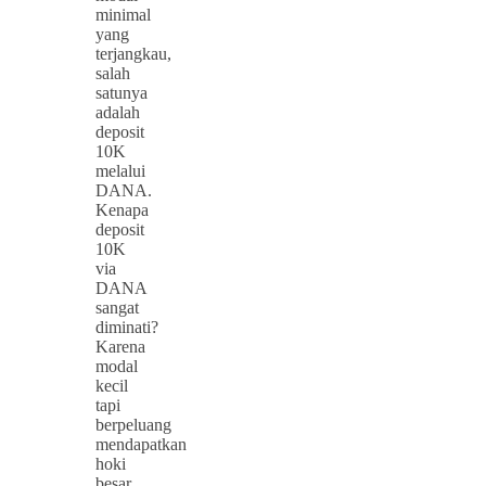
minimal
yang
terjangkau,
salah
satunya
adalah
deposit
10K
melalui
DANA.
Kenapa
deposit
10K
via
DANA
sangat
diminati?
Karena
modal
kecil
tapi
berpeluang
mendapatkan
hoki
besar