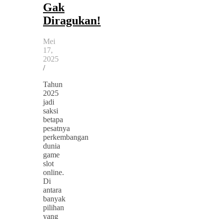
Gak
Diragukan!
Mei
17,
2025
/
Tahun
2025
jadi
saksi
betapa
pesatnya
perkembangan
dunia
game
slot
online.
Di
antara
banyak
pilihan
yang