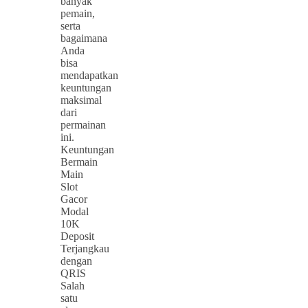
banyak
pemain,
serta
bagaimana
Anda
bisa
mendapatkan
keuntungan
maksimal
dari
permainan
ini.
Keuntungan
Bermain
Main
Slot
Gacor
Modal
10K
Deposit
Terjangkau
dengan
QRIS
Salah
satu