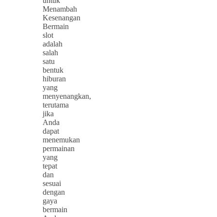
untuk
Menambah
Kesenangan
Bermain
slot
adalah
salah
satu
bentuk
hiburan
yang
menyenangkan,
terutama
jika
Anda
dapat
menemukan
permainan
yang
tepat
dan
sesuai
dengan
gaya
bermain