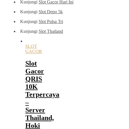
Kunjungi
Slot Gacor Hari Ini
Kunjungi
Slot Depo 5k
Kunjungi
Slot Pulsa Tri
Kunjungi
Slot Thailand
SLOT
GACOR
Slot
Gacor
QRIS
10K
Terpercaya
–
Server
Thailand,
Hoki