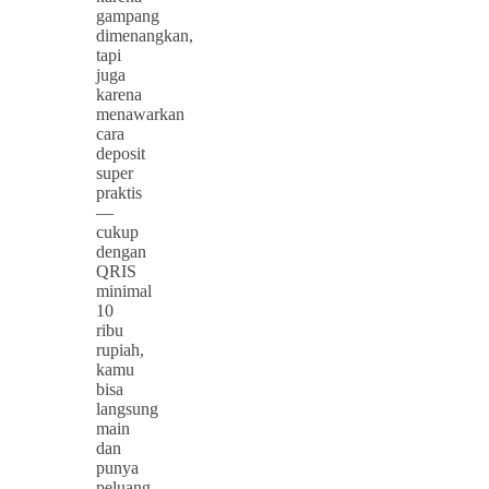
gampang
dimenangkan,
tapi
juga
karena
menawarkan
cara
deposit
super
praktis
—
cukup
dengan
QRIS
minimal
10
ribu
rupiah,
kamu
bisa
langsung
main
dan
punya
peluang