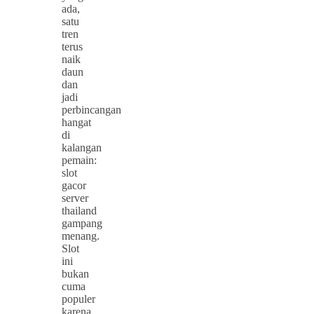
ada,
satu
tren
terus
naik
daun
dan
jadi
perbincangan
hangat
di
kalangan
pemain:
slot
gacor
server
thailand
gampang
menang.
Slot
ini
bukan
cuma
populer
karena