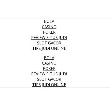
BOLA
CASINO
POKER
REVIEW SITUS JUDI
SLOT GACOR
TIPS JUDI ONLINE
BOLA
CASINO
POKER
REVIEW SITUS JUDI
SLOT GACOR
TIPS JUDI ONLINE