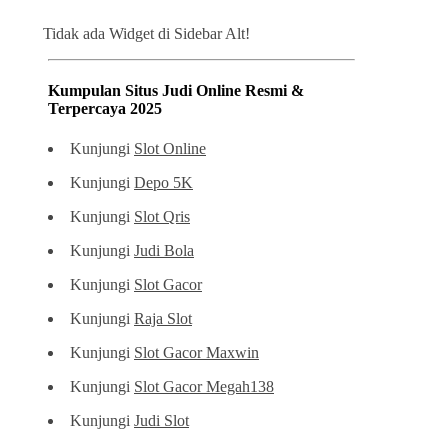
Tidak ada Widget di Sidebar Alt!
Kumpulan Situs Judi Online Resmi &
Terpercaya 2025
Kunjungi
Slot Online
Kunjungi
Depo 5K
Kunjungi
Slot Qris
Kunjungi
Judi Bola
Kunjungi
Slot Gacor
Kunjungi
Raja Slot
Kunjungi
Slot Gacor Maxwin
Kunjungi
Slot Gacor Megah138
Kunjungi
Judi Slot