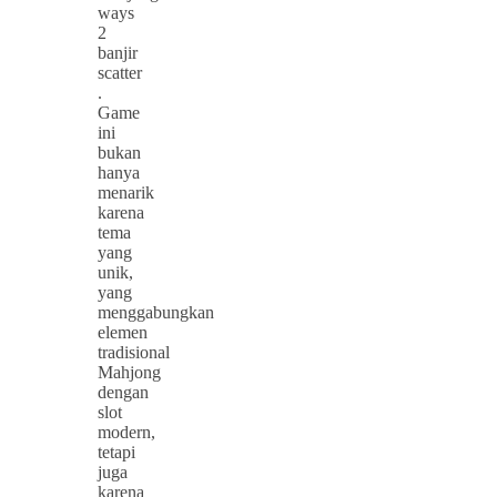
ways
2
banjir
scatter
.
Game
ini
bukan
hanya
menarik
karena
tema
yang
unik,
yang
menggabungkan
elemen
tradisional
Mahjong
dengan
slot
modern,
tetapi
juga
karena