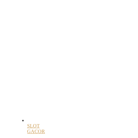
SLOT
GACOR