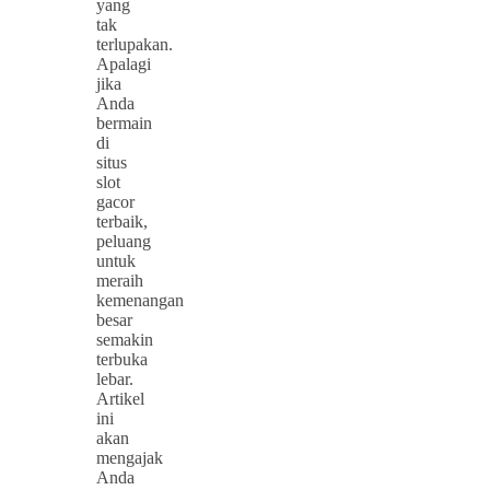
yang
tak
terlupakan.
Apalagi
jika
Anda
bermain
di
situs
slot
gacor
terbaik,
peluang
untuk
meraih
kemenangan
besar
semakin
terbuka
lebar.
Artikel
ini
akan
mengajak
Anda