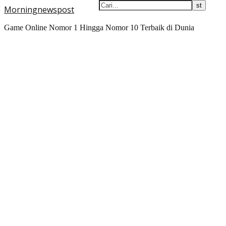
Morningnewspost
Game Online Nomor 1 Hingga Nomor 10 Terbaik di Dunia