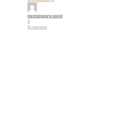
morningnewspost
0
Komentar