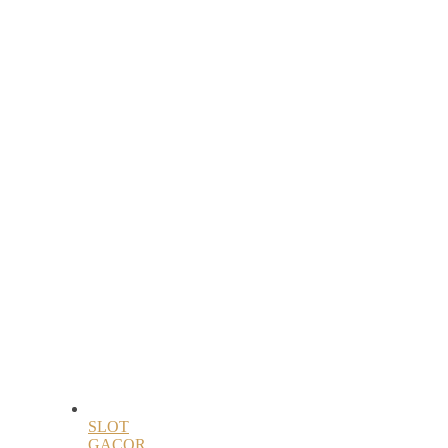
SLOT
GACOR