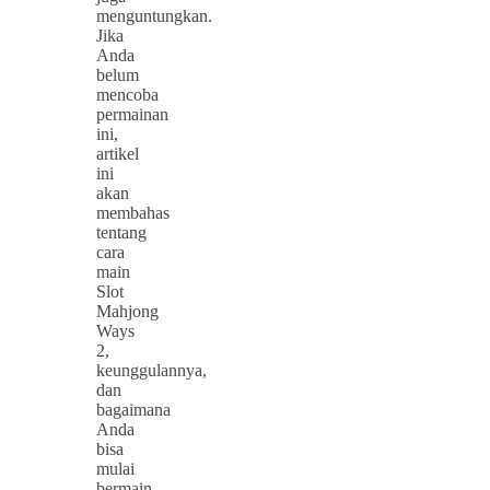
menguntungkan.
Jika
Anda
belum
mencoba
permainan
ini,
artikel
ini
akan
membahas
tentang
cara
main
Slot
Mahjong
Ways
2,
keunggulannya,
dan
bagaimana
Anda
bisa
mulai
bermain