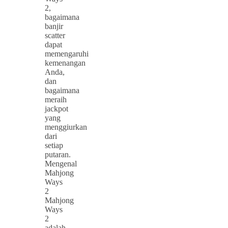
2,
bagaimana
banjir
scatter
dapat
memengaruhi
kemenangan
Anda,
dan
bagaimana
meraih
jackpot
yang
menggiurkan
dari
setiap
putaran.
Mengenal
Mahjong
Ways
2
Mahjong
Ways
2
adalah