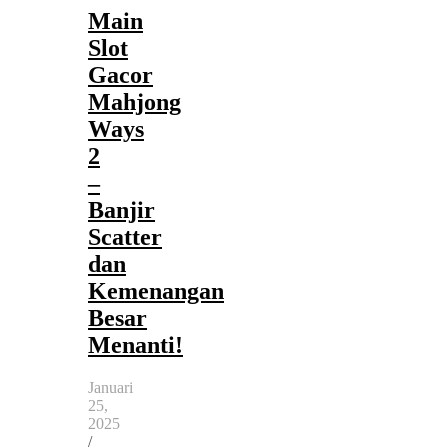
Main
Slot
Gacor
Mahjong
Ways
2
–
Banjir
Scatter
dan
Kemenangan
Besar
Menanti!
Januari
25,
2025
/