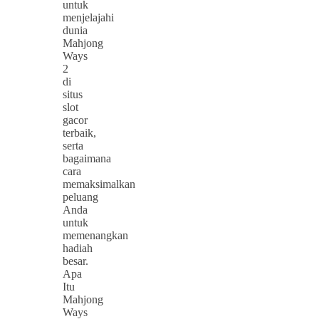
untuk
menjelajahi
dunia
Mahjong
Ways
2
di
situs
slot
gacor
terbaik,
serta
bagaimana
cara
memaksimalkan
peluang
Anda
untuk
memenangkan
hadiah
besar.
Apa
Itu
Mahjong
Ways