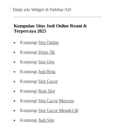
Tidak ada Widget di Sidebar Alt!
Kumpulan Situs Judi Online Resmi &
Terpercaya 2025
Kunjungi
Slot Online
Kunjungi
Depo 5K
Kunjungi
Slot Qris
Kunjungi
Judi Bola
Kunjungi
Slot Gacor
Kunjungi
Raja Slot
Kunjungi
Slot Gacor Maxwin
Kunjungi
Slot Gacor Megah138
Kunjungi
Judi Slot