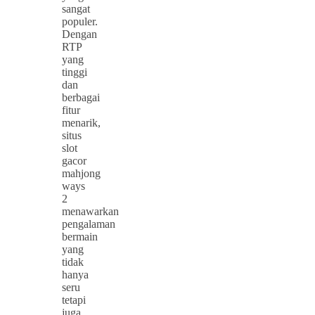
sangat
populer.
Dengan
RTP
yang
tinggi
dan
berbagai
fitur
menarik,
situs
slot
gacor
mahjong
ways
2
menawarkan
pengalaman
bermain
yang
tidak
hanya
seru
tetapi
juga