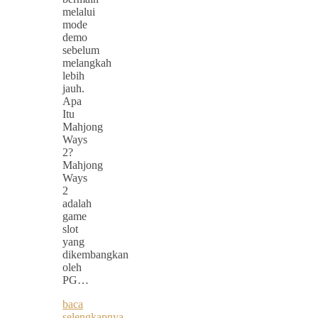
melalui
mode
demo
sebelum
melangkah
lebih
jauh.
Apa
Itu
Mahjong
Ways
2?
Mahjong
Ways
2
adalah
game
slot
yang
dikembangkan
oleh
PG…
baca
selengkapnya