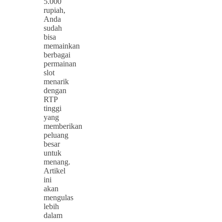
5.000
rupiah,
Anda
sudah
bisa
memainkan
berbagai
permainan
slot
menarik
dengan
RTP
tinggi
yang
memberikan
peluang
besar
untuk
menang.
Artikel
ini
akan
mengulas
lebih
dalam