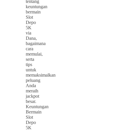
tentang
keuntungan
bermain
Slot
Depo
5K
via
Dana,
bagaimana
cara
memulai,
serta
tips
untuk
memaksimalkan
peluang
Anda
meraih
jackpot
besar.
Keuntungan
Bermain
Slot
Depo
5K