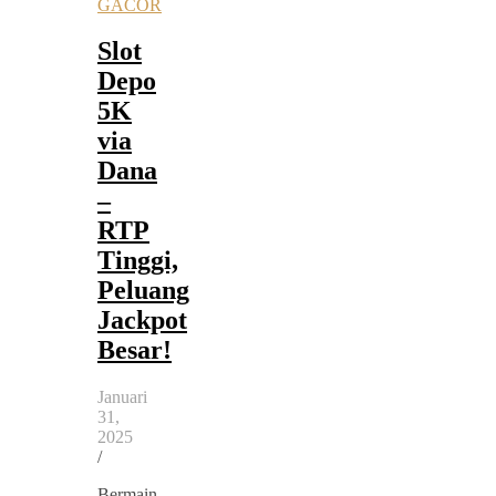
GACOR
Slot
Depo
5K
via
Dana
–
RTP
Tinggi,
Peluang
Jackpot
Besar!
Januari
31,
2025
/
Bermain