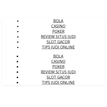
BOLA
CASINO
POKER
REVIEW SITUS JUDI
SLOT GACOR
TIPS JUDI ONLINE
BOLA
CASINO
POKER
REVIEW SITUS JUDI
SLOT GACOR
TIPS JUDI ONLINE