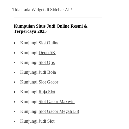
Tidak ada Widget di Sidebar Alt!
Kumpulan Situs Judi Online Resmi &
Terpercaya 2025
Kunjungi
Slot Online
Kunjungi
Depo 5K
Kunjungi
Slot Qris
Kunjungi
Judi Bola
Kunjungi
Slot Gacor
Kunjungi
Raja Slot
Kunjungi
Slot Gacor Maxwin
Kunjungi
Slot Gacor Megah138
Kunjungi
Judi Slot