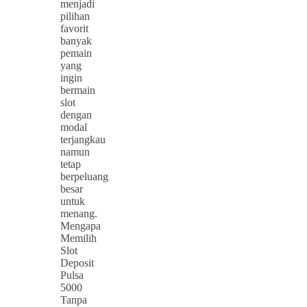
menjadi
pilihan
favorit
banyak
pemain
yang
ingin
bermain
slot
dengan
modal
terjangkau
namun
tetap
berpeluang
besar
untuk
menang.
Mengapa
Memilih
Slot
Deposit
Pulsa
5000
Tanpa