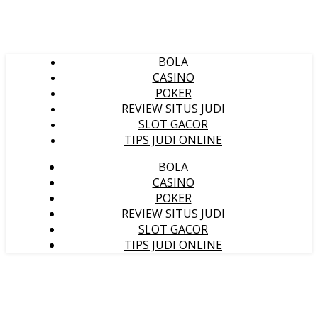
BOLA
CASINO
POKER
REVIEW SITUS JUDI
SLOT GACOR
TIPS JUDI ONLINE
BOLA
CASINO
POKER
REVIEW SITUS JUDI
SLOT GACOR
TIPS JUDI ONLINE