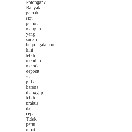
Potongan?
Banyak
pemain
slot
pemula
maupun
yang
sudah
berpengalaman
kini
lebih
memilih
metode
deposit
via
pulsa
karena
dianggap
lebih
praktis
dan
cepat.
Tidak
perlu
repot