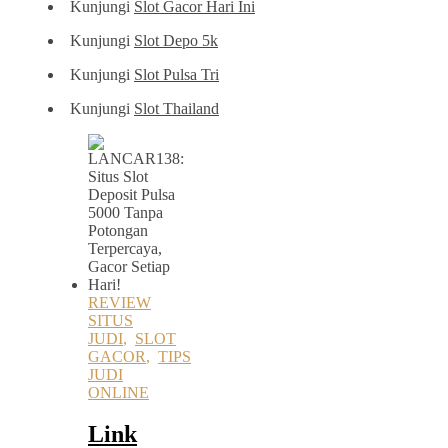
Kunjungi
Slot Gacor Hari Ini
Kunjungi
Slot Depo 5k
Kunjungi
Slot Pulsa Tri
Kunjungi
Slot Thailand
REVIEW
SITUS
JUDI
,
SLOT
GACOR
,
TIPS
JUDI
ONLINE
Link