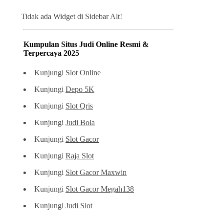
Tidak ada Widget di Sidebar Alt!
Kumpulan Situs Judi Online Resmi &
Terpercaya 2025
Kunjungi
Slot Online
Kunjungi
Depo 5K
Kunjungi
Slot Qris
Kunjungi
Judi Bola
Kunjungi
Slot Gacor
Kunjungi
Raja Slot
Kunjungi
Slot Gacor Maxwin
Kunjungi
Slot Gacor Megah138
Kunjungi
Judi Slot