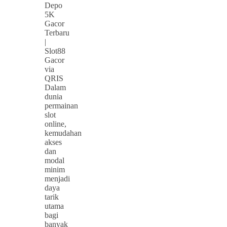
Depo
5K
Gacor
Terbaru
|
Slot88
Gacor
via
QRIS
Dalam
dunia
permainan
slot
online,
kemudahan
akses
dan
modal
minim
menjadi
daya
tarik
utama
bagi
banyak